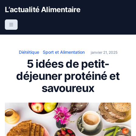
S
L’actualité Alimentaire
k
i
p
t
o
c
Diététique
Sport et Alimentation
janvier 21, 2025
o
5 idées de petit-
n
déjeuner protéiné et
t
e
savoureux
n
t