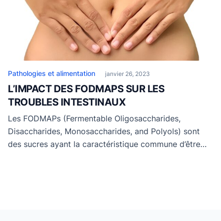
Pathologies et alimentation
janvier 26, 2023
L’IMPACT DES FODMAPS SUR LES
TROUBLES INTESTINAUX
Les FODMAPs (Fermentable Oligosaccharides,
Disaccharides, Monosaccharides, and Polyols) sont
des sucres ayant la caractéristique commune d’être
peu absorbés par l’intestin grêle, hautement
fermentescibles et abondants dans l’alimentation
occidentale. Le régime sans FODMAPs pourrait réduire
les symptômes des troubles fonctionnels intestinaux,
une pathologie pour laquelle il existe peu de
traitements efficaces. Avez-vous des troubles