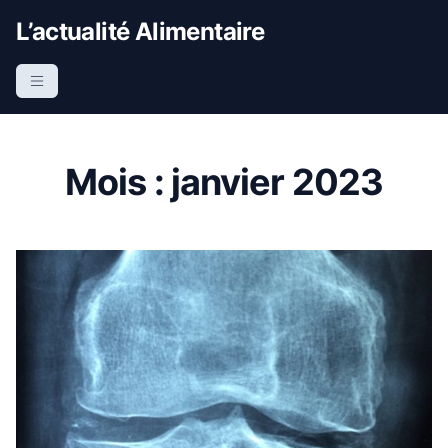
S
L’actualité Alimentaire
k
i
p
t
o
c
Mois :
janvier 2023
o
n
t
e
n
t