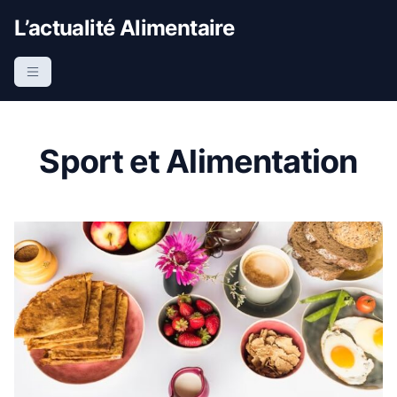
S
L’actualité Alimentaire
k
i
p
t
o
c
Sport et Alimentation
o
n
t
e
n
t