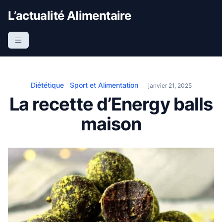
S
L’actualité Alimentaire
k
i
p
t
o
c
Diététique
Sport et Alimentation
janvier 21, 2025
o
La recette d’Energy balls
n
maison
t
e
n
t