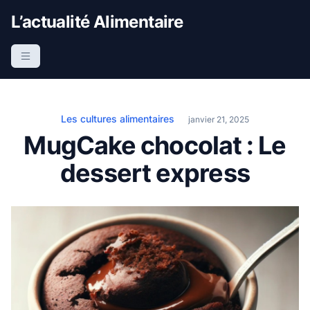
S
L’actualité Alimentaire
k
i
p
t
o
c
Les cultures alimentaires
janvier 21, 2025
o
MugCake chocolat : Le
n
dessert express
t
e
n
t