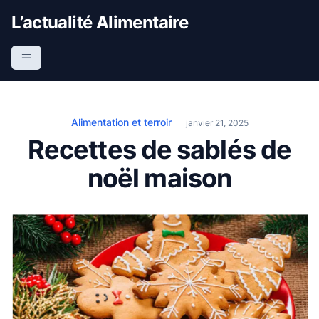
S
L’actualité Alimentaire
k
i
p
t
o
c
Alimentation et terroir
janvier 21, 2025
o
Recettes de sablés de
n
noël maison
t
e
n
t