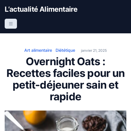
S
L’actualité Alimentaire
k
i
p
t
o
c
Art alimentaire
Diététique
janvier 21, 2025
o
Overnight Oats :
n
Recettes faciles pour un
t
e
petit-déjeuner sain et
n
rapide
t