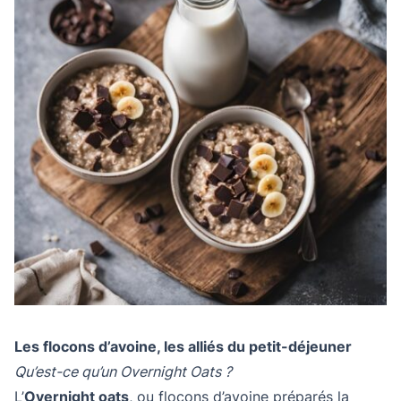
Les flocons d’avoine, les alliés du petit-déjeuner
Qu’est-ce qu’un Overnight Oats ?
L’
Overnight oats
, ou flocons d’avoine préparés la